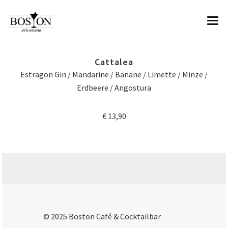
HOME
Cattalea
ÜBER UNS
Estragon Gin / Mandarine / Banane / Limette / Minze /
Erdbeere / Angostura
SPEISEN & GETRÄNKE
€ 13,90
IMPRESSIONEN
RESERVIERUNG & KONTAKT
© 2025 Boston Café & Cocktailbar