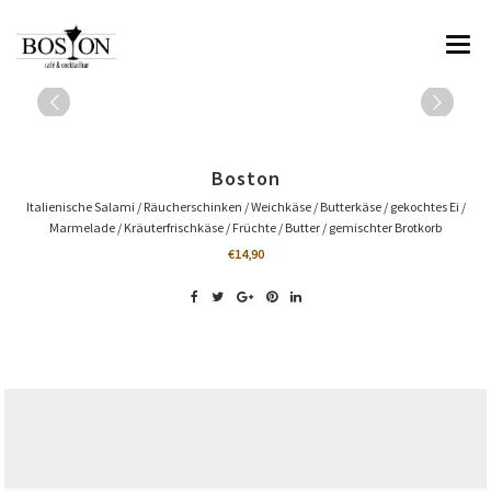
HOME
ÜBER UNS
Boston
SPEISEN & GETRÄNKE
Italienische Salami / Räucherschinken / Weichkäse / Butterkäse / gekochtes Ei /
Marmelade / Kräuterfrischkäse / Früchte / Butter / gemischter Brotkorb
IMPRESSIONEN
€14,90
RESERVIERUNG & KONTAKT