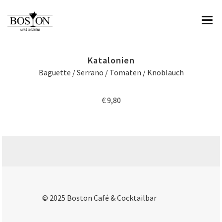
HOME
Katalonien
ÜBER UNS
Baguette / Serrano / Tomaten / Knoblauch
SPEISEN & GETRÄNKE
€ 9,80
IMPRESSIONEN
RESERVIERUNG & KONTAKT
© 2025 Boston Café & Cocktailbar