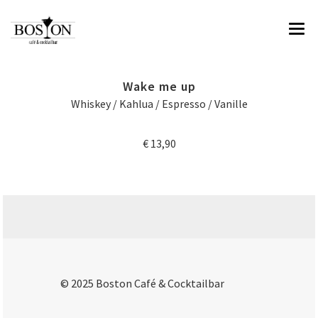
HOME
Wake me up
ÜBER UNS
Whiskey / Kahlua / Espresso / Vanille
SPEISEN & GETRÄNKE
€ 13,90
IMPRESSIONEN
RESERVIERUNG & KONTAKT
© 2025 Boston Café & Cocktailbar